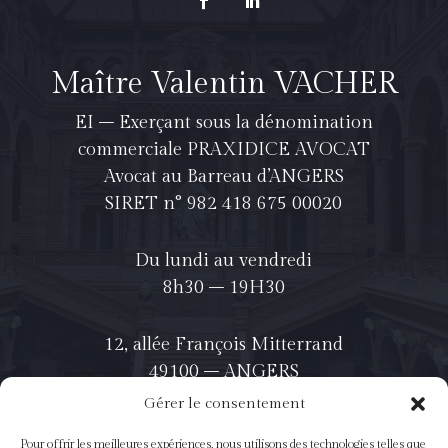
Maître Valentin VACHER
EI – Exerçant sous la dénomination
commerciale PRAXIDICE AVOCAT
Avocat au Barreau d’ANGERS
SIRET n° 982 418 675 00020
Du lundi au vendredi
8h30 – 19H30
12, allée François Mitterrand
49100 – ANGERS
Gérer le consentement
06-35-38-39-65
Pour offrir les meilleures expériences, nous utilisons des technologies telles que